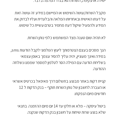
ישירה או עקיפה, השרות הוא בגדר המלצה בלבד.
מקבל השרות/עושה השימוש או המיישם במידע זה עושה זאת
על דעתו האישית ובאחריותו המלאה והבלעדית ועליו לבדוק את
המידע ולהפעיל שיקול דעת מחמיר בטרם עשיית כל שימוש.
לא תהיה שום טענה מצד המשתמש כלפי נותן השרות.
הנך מסכים בעצם הצטרפותך ליעוץ הטלפוני לקבל הודעות sms,
במידה ואינך מעוניין, יהיה עליך להסיר עצמך באופן עצמאי
בשליחת הודעה עם המילה הסר לטלפון למספר שממנו נשלחה
ההודעה.
קניית דקות באתר מבוצע בתשלום דרך פאיפאל בכרטיס אשראי
או העברה לחשבון של נותן השרות תוקף – בנק הדקות ל 12
חודשים מיום הנפקתו.
ביטול עיסקה – מלא או חלקי עד 14 יום מיום ההזמנה. בתנאי
שלא בוצע שרות שיחות על חשבון בנק הדקות שנקנה.